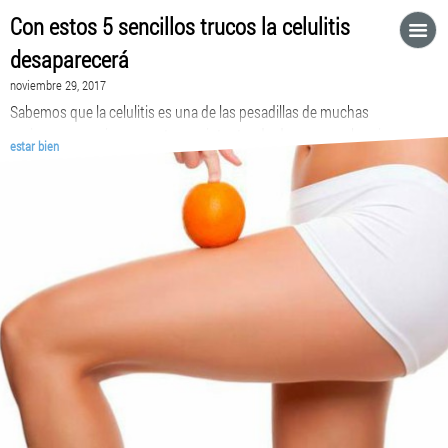
Con estos 5 sencillos trucos la celulitis
desaparecerá
noviembre 29, 2017
Sabemos que la celulitis es una de las pesadillas de muchas
mujeres y que siempre estamos intentando desaparecerlas sin
estar bien
éxito. Sin embargo, ¡hoy llegó la solución que tanto esperabas! A
continuación, podrás conocer cuáles son los 5 trucos para
decirle adiós a este padecimiento. 1.Masaje para eliminar la
celulitis Puedes contratar a un profesional o […]