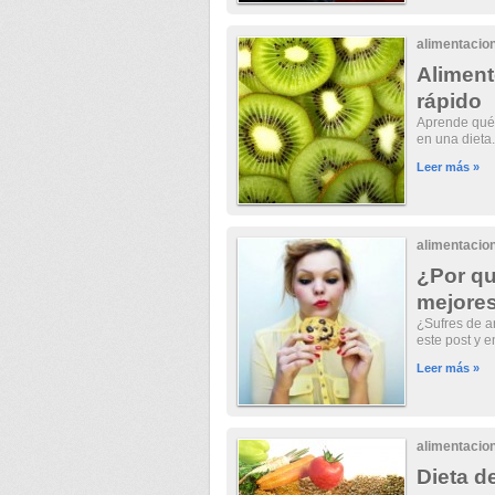
alimentacio
Aliment
rápido
Aprende qué 
en una dieta.
Leer más »
alimentacio
¿Por qu
mejores
¿Sufres de an
este post y e
Leer más »
alimentacio
Dieta d