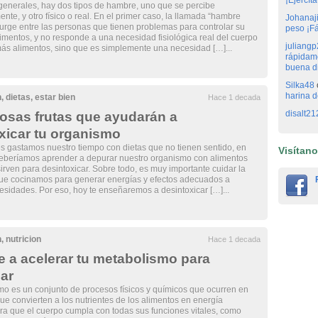
¡Ejercít
generales, hay dos tipos de hambre, uno que se percibe
nte, y otro físico o real. En el primer caso, la llamada “hambre
Johanaj
urge entre las personas que tienen problemas para controlar su
peso ¡Fá
imentos, y no responde a una necesidad fisiológica real del cuerpo
juliangp
más alimentos, sino que es simplemente una necesidad […]...
rápidame
buena di
Silka48
harina d
n
,
dietas
,
estar bien
Hace 1 decada
disalt21
osas frutas que ayudarán a
xicar tu organismo
 gastamos nuestro tiempo con dietas que no tienen sentido, en
Visítan
eberíamos aprender a depurar nuestro organismo con alimentos
irven para desintoxicar. Sobre todo, es muy importante cuidar la
e cocinamos para generar energías y efectos adecuados a
esidades. Por eso, hoy te enseñaremos a desintoxicar […]...
n
,
nutricion
Hace 1 decada
 a acelerar tu metabolismo para
ar
mo es un conjunto de procesos físicos y químicos que ocurren en
que convierten a los nutrientes de los alimentos en energía
ra que el cuerpo cumpla con todas sus funciones vitales, como