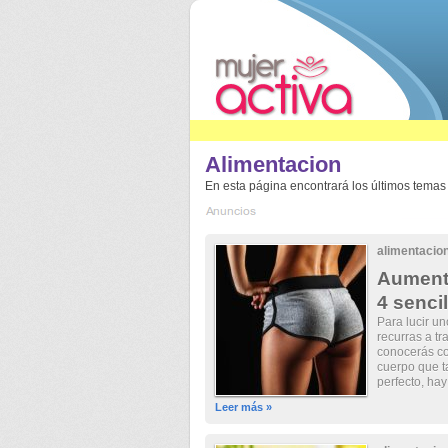
Alimentacion
En esta página encontrará los últimos temas 
alimentacio
Aumenta
4 senci
Para lucir un
recurras a tr
conocerás co
cuerpo que t
perfecto, hay
Leer más »