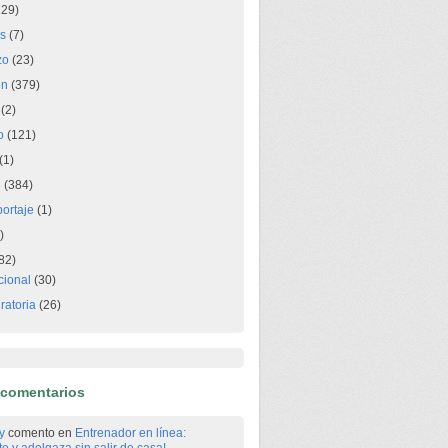
29)
os
(7)
zo
(23)
en
(379)
(2)
o
(121)
(1)
n
(384)
portaje
(1)
)
82)
ional
(30)
ratoria
(26)
 comentarios
y
comento en
Entrenador en línea: