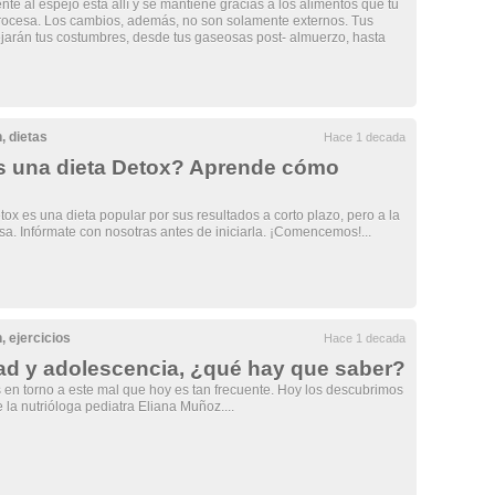
ente al espejo está allí y se mantiene gracias a los alimentos que tu
ocesa. Los cambios, además, no son solamente externos. Tus
ejarán tus costumbres, desde tus gaseosas post- almuerzo, hasta
n
,
dietas
Hace 1 decada
s una dieta Detox? Aprende cómo
ox es una dieta popular por sus resultados a corto plazo, pero a la
sa. Infórmate con nosotras antes de iniciarla. ¡Comencemos!...
n
,
ejercicios
Hace 1 decada
d y adolescencia, ¿qué hay que saber?
s en torno a este mal que hoy es tan frecuente. Hoy los descubrimos
la nutrióloga pediatra Eliana Muñoz....