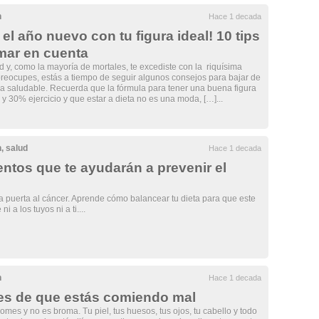
n
Hace 1 decada
el año nuevo con tu figura ideal! 10 tips
mar en cuenta
 y, como la mayoría de mortales, te excediste con la riquísima
preocupes, estás a tiempo de seguir algunos consejos para bajar de
a saludable. Recuerda que la fórmula para tener una buena figura
y 30% ejercicio y que estar a dieta no es una moda, […]...
n
,
salud
Hace 1 decada
entos que te ayudarán a prevenir el
la puerta al cáncer. Aprende cómo balancear tu dieta para que este
ni a los tuyos ni a ti....
n
Hace 1 decada
es de que estás comiendo mal
omes y no es broma. Tu piel, tus huesos, tus ojos, tu cabello y todo