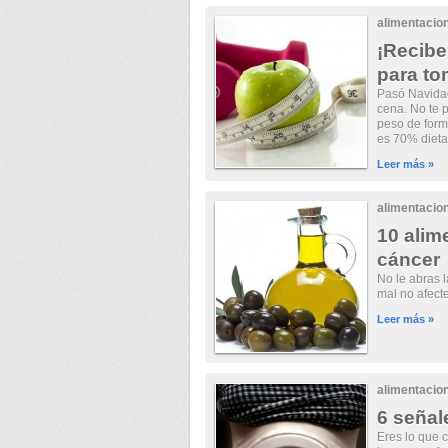
alimentacio
¡Recibe 
para to
Pasó Navidad
cena. No te 
peso de form
es 70% dieta 
Leer más »
alimentacio
10 alim
cáncer
No le abras 
mal no afecte 
Leer más »
alimentacio
6 señal
Eres lo que c