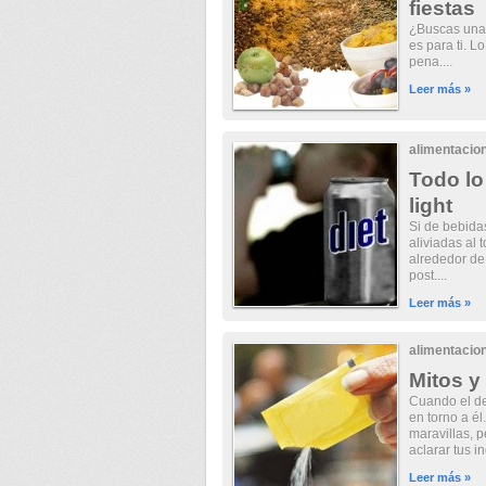
fiestas
¿Buscas una d
es para ti. L
pena....
Leer más »
alimentacio
Todo lo
light
Si de bebidas
aliviadas al 
alrededor de
post....
Leer más »
alimentacio
Mitos y
Cuando el d
en torno a él
maravillas, 
aclarar tus in
Leer más »