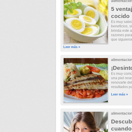
alimentacio
5 venta
cocido
Es muy sabi
beneficios, 
brinda este 
razones para 
que siguieron
Leer más »
alimentacio
¡Desint
Es muy comú
una piel rese
renovarte del
resultados pa
Leer más »
alimentacio
Descubr
cuando