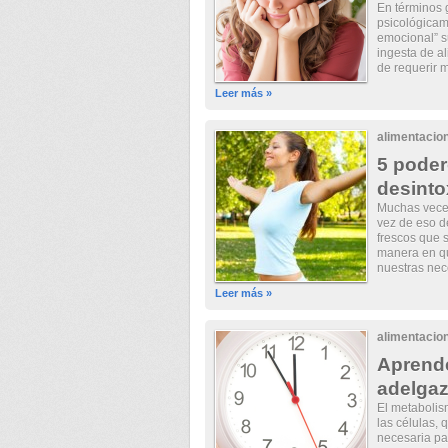
En términos 
psicológicame
emocional” s
ingesta de al
de requerir 
Leer más »
alimentacio
5 poder
desinto
Muchas veces
vez de eso d
frescos que s
manera en qu
nuestras nec
Leer más »
alimentacio
Aprende
adelgaz
El metabolis
las células, 
necesaria pa