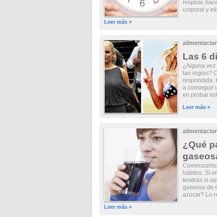
respirar, hac
corporal y el
Leer más »
alimentacio
Las 6 d
¿Alguna vez 
tan regias? 
respondida. 
a conseguir u
en probar est
Leer más »
alimentacio
¿Qué pa
gaseos
Comenzamos 
hábitos. Si 
tendrás si op
gaseosa de 6
azúcar? Lo r
Leer más »