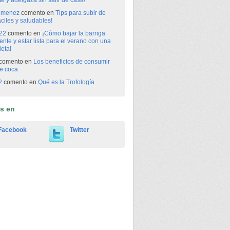
ate y adelgaza sin salir de casa!
imenez
comento en
Tips para subir de
ciles y saludables!
22
comento en
¡Cómo bajar la barriga
nte y estar lista para el verano con una
eta!
comento en
Los beneficios de consumir
e coca
2
comento en
Qué es la Trofología
os en
Facebook
Twitter