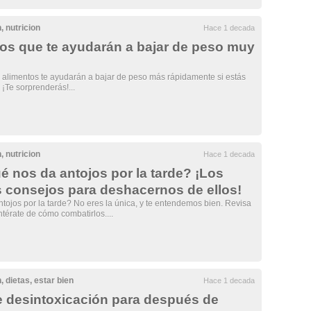
n
,
nutricion
Hace 1 decada
os que te ayudarán a bajar de peso muy
alimentos te ayudarán a bajar de peso más rápidamente si estás
 ¡Te sorprenderás!...
n
,
nutricion
Hace 1 decada
é nos da antojos por la tarde? ¡Los
 consejos para deshacernos de ellos!
tojos por la tarde? No eres la única, y te entendemos bien. Revisa
ntérate de cómo combatirlos....
n
,
dietas
,
estar bien
Hace 1 decada
e desintoxicación para después de