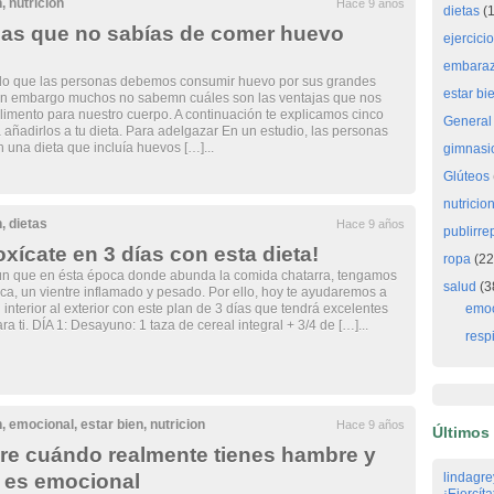
n
,
nutricion
Hace 9 años
dietas
(1
jas que no sabías de comer huevo
ejercici
embara
do que las personas debemos consumir huevo por sus grandes
estar bi
sin embargo muchos no sabemn cuáles son las ventajas que nos
alimento para nuestro cuerpo. A continuación te explicamos cinco
General
añadirlos a tu dieta. Para adelgazar En un estudio, las personas
 una dieta que incluía huevos […]...
gimnasi
Glúteos
nutricio
n
,
dietas
Hace 9 años
publirre
oxícate en 3 días con esta dieta!
ropa
(22
n que en ésta época donde abunda la comida chatarra, tengamos
salud
(3
ca, un vientre inflamado y pesado. Por ello, hoy te ayudaremos a
 interior al exterior con este plan de 3 días que tendrá excelentes
emoc
ra ti. DÍA 1: Desayuno: 1 taza de cereal integral + 3/4 de […]...
respi
n
,
emocional
,
estar bien
,
nutricion
Hace 9 años
Últimos
e cuándo realmente tienes hambre y
 es emocional
lindagre