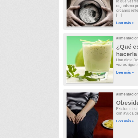
lo que ves fr
organismo pr
órganos refl
[…]...
Leer más »
alimentacio
¿Qué e
hacerla
Una dieta Det
vez es riguro
Leer más »
alimentacio
Obesida
Existen mito
con ayuda de 
Leer más »