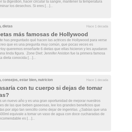
er la digestión, hacer circular la sangre, mantener la temperatura
iminar los desechos. Si eres […]...
n
,
dietas
Hace 1 decada
ietas más famosas de Hollywood
te has preguntado qué hacen las actrices de Hollywood para verse
Creo que es una pregunta muy común, que pocas veces es
Hoy queremos enseñarte 6 dietas que ellas hicieron y les ayudaron
na linda figura. Zone Diet: Jennifer Aniston fue la primera famosa
a dieta conocida […]...
n
,
consejos
,
estar bien
,
nutricion
Hace 1 decada
saría con tu cuerpo si dejas de tomar
as?
un nuevo año y es una gran oportunidad de mejorar nuestros
eres de las que beben gaseosas, lee los grandes beneficios que
tas por algo tan sencillo como dejar de ingerirlas. ¿Sabías que una
00ml equivale a tomar un vaso de agua con doce cucharadas de
ecomendable es […]...