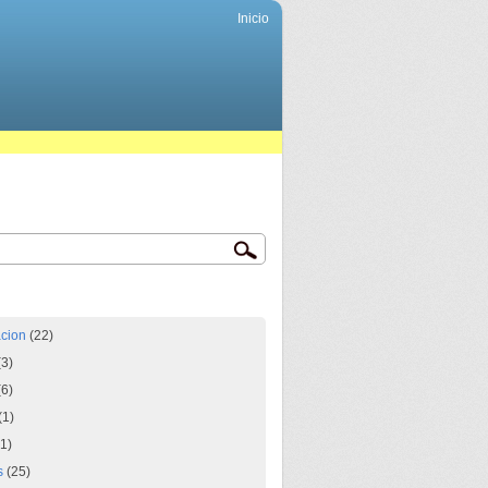
Inicio
acion
(22)
3)
6)
(1)
1)
s
(25)