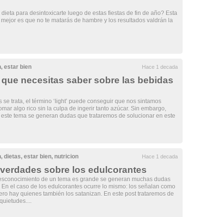
ieta para desintoxicarte luego de estas fiestas de fin de año? Esta
o mejor es que no te matarás de hambre y los resultados valdrán la
n
,
estar bien
Hace 1 decada
 que necesitas saber sobre las bebidas
 se trata, el término ‘light’ puede conseguir que nos sintamos
tomar algo rico sin la culpa de ingerir tanto azúcar. Sin embargo,
 este tema se generan dudas que trataremos de solucionar en este
n
,
dietas
,
estar bien
,
nutricion
Hace 1 decada
 verdades sobre los edulcorantes
esconocimiento de un tema es grande se generan muchas dudas
. En el caso de los edulcorantes ocurre lo mismo: los señalan como
pero hay quienes también los satanizan. En este post trataremos de
quietudes....