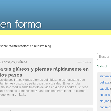
sobre "
Alimentacion
" en nuestro blog.
n
,
consejos
,
Glúteos
Hace 8 años
Salud
 tus glúteos y piernas rápidamente en
llos pasos
aliment
os glúteos firmes y unas piernas definidas, no es necesario que
belleza
(
atamientos costosos y peligrosos para tu salud. En esta nota
mo solo modificando tu estilo de vida en 4 pasos podrás lucir ese
cabello
(
anto anhelas. ¡Empecemos! Las Proteínas Para tener un cuerpo
 que tomar en […]...
celulitis
cirujias
(
consejo