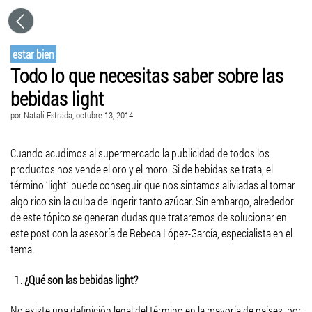
estar bien
Todo lo que necesitas saber sobre las
bebidas light
por
Natalí Estrada
, octubre 13, 2014
Cuando acudimos al supermercado la publicidad de todos los
productos nos vende el oro y el moro. Si de bebidas se trata, el
término ‘light’ puede conseguir que nos sintamos aliviadas al tomar
algo rico sin la culpa de ingerir tanto azúcar. Sin embargo, alrededor
de este tópico se generan dudas que trataremos de solucionar en
este post con la asesoría de Rebeca López-García, especialista en el
tema.
¿Qué son las bebidas light?
No existe una definición legal del término en la mayoría de países, por