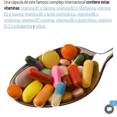
Una cápsula de este famoso complejo internacional
contiene estas
vitaminas
:
vitamina B1 o tiamina
,
vitamina B2 o riboflavina
,
vitamina
B3 o niacina
,
vitamina B5 o ácido pantoténico
,
vitamina B6 o
piridoxina
,
vitamina B7 o biotina
,
vitamina B9 o ácido fólico
,
vitamina
B12 o cobalamina
y
colina
.
1