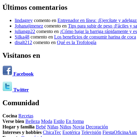
Últimos comentarios
lindagrey
comento en
Entrenador en línea: ¡Ejercítate y adelgaza
Johanajimenez
comento en
Tips para subir de peso ¡Fáciles y s
juliangp22
comento en
¡Cómo bajar la barriga rápidamente y est
Silka48
comento en
Los beneficios de consumir harina de coca
disalt212
comento en
Qué es la Trofología
Visítanos en
Facebook
Twitter
Comunidad
Cocina
Recetas
Verse bien
Belleza
Moda
Estilo
En forma
Hogar y familia
Bebé
Niñas
Niños
Novia
Decoración
Intereses y hobbies
ChicaTec
Esotérica
Televisión
Fiesta
Oficina
Aut