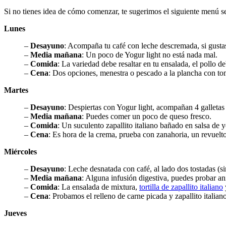
Si no tienes idea de cómo comenzar, te sugerimos el siguiente menú 
Lunes
–
Desayuno
: Acompaña tu café con leche descremada, si gustas
–
Media mañana
: Un poco de Yogur light no está nada mal.
–
Comida
: La variedad debe resaltar en tu ensalada, el poll
–
Cena
: Dos opciones, menestra o pescado a la plancha con to
Martes
–
Desayuno
: Despiertas con Yogur light, acompañan 4 galletas
–
Media mañana
: Puedes comer un poco de queso fresco.
–
Comida
: Un suculento zapallito italiano bañado en salsa de 
–
Cena
: Es hora de la crema, prueba con zanahoria, un revuelto
Miércoles
–
Desayuno
: Leche desnatada con café, al lado dos tostadas (s
–
Media mañana
: Alguna infusión digestiva, puedes probar aní
–
Comida
: La ensalada de mixtura,
tortilla de zapallito italiano
–
Cena
: Probamos el relleno de carne picada y zapallito italia
Jueves