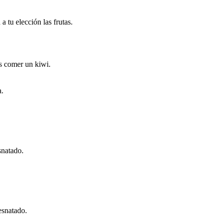
a tu elección las frutas.
es comer un kiwi.
a.
snatado.
esnatado.