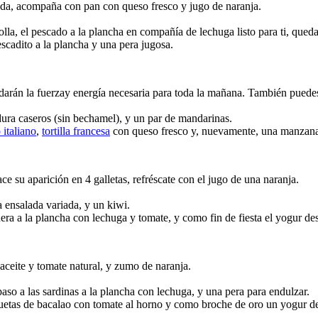
tada, acompaña con pan con queso fresco y jugo de naranja.
la, el pescado a la plancha en compañía de lechuga listo para ti, queda 
escadito a la plancha y una pera jugosa.
 darán la fuerzay energía necesaria para toda la mañana. También pued
rdura caseros (sin bechamel), y un par de mandarinas.
 italiano
,
tortilla francesa
con queso fresco y, nuevamente, una manzan
ce su aparición en 4 galletas, refréscate con el jugo de una naranja.
 ensalada variada, y un kiwi.
rnera a la plancha con lechuga y tomate, y como fin de fiesta el yogur de
 aceite y tomate natural, y zumo de naranja.
aso a las sardinas a la plancha con lechuga, y una pera para endulzar.
etas de bacalao con tomate al horno y como broche de oro un yogur d