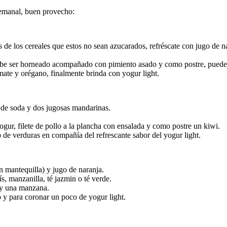
semanal, buen provecho:
 de los cereales que estos no sean azucarados, refréscate con jugo de n
o debe ser horneado acompañado con pimiento asado y como postre, pued
mate y orégano, finalmente brinda con yogur light.
 de soda y dos jugosas mandarinas.
yogur, filete de pollo a la plancha con ensalada y como postre un kiwi.
 de verduras en compañía del refrescante sabor del yogur light.
in mantequilla) y jugo de naranja.
s, manzanilla, té jazmin o té verde.
y una manzana.
no y para coronar un poco de yogur light.