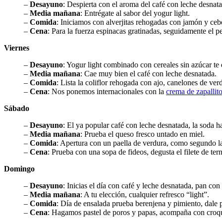
–
Desayuno
: Despierta con el aroma del café con leche desna
–
Media mañana
: Entrégate al sabor del yogur light.
–
Comida
: Iniciamos con alverjitas rehogadas con jamón y cebol
–
Cena
: Para la fuerza espinacas gratinadas, seguidamente el p
Viernes
–
Desayuno
: Yogur light combinado con cereales sin azúcar te
–
Media mañana
: Cae muy bien el café con leche desnatada.
–
Comida
: Lista la coliflor rehogada con ajo, canelones de ve
–
Cena
: Nos ponemos internacionales con la
crema de zapallito
Sábado
–
Desayuno
: El ya popular café con leche desnatada, la soda ha
–
Media mañana
: Prueba el queso fresco untado en miel.
–
Comida
: Apertura con un paella de verdura, como segundo la
–
Cena
: Prueba con una sopa de fideos, degusta el filete de te
Domingo
–
Desayuno
: Inicias el día con café y leche desnatada, pan con
–
Media mañana
: A tu elección, cualquier refresco “light”.
–
Comida
: Día de ensalada prueba berenjena y pimiento, dale p
–
Cena
: Hagamos pastel de poros y papas, acompaña con croqu