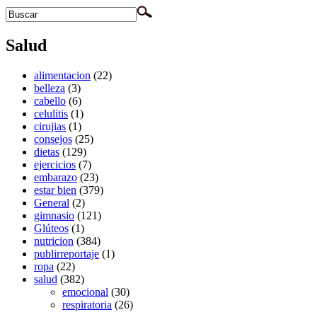
Salud
alimentacion
(22)
belleza
(3)
cabello
(6)
celulitis
(1)
cirujias
(1)
consejos
(25)
dietas
(129)
ejercicios
(7)
embarazo
(23)
estar bien
(379)
General
(2)
gimnasio
(121)
Glúteos
(1)
nutricion
(384)
publirreportaje
(1)
ropa
(22)
salud
(382)
emocional
(30)
respiratoria
(26)