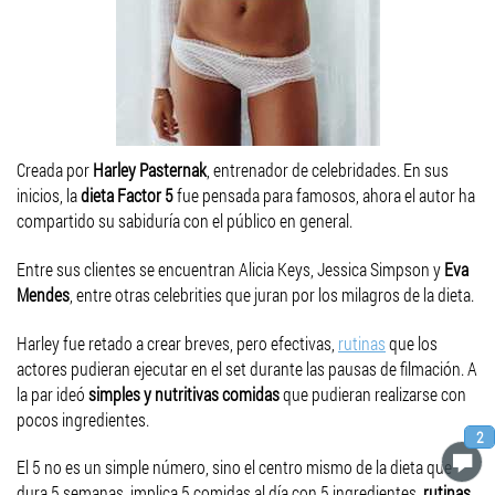
Creada por
Harley Pasternak
, entrenador de celebridades. En sus
inicios, la
dieta Factor 5
fue pensada para famosos, ahora el autor ha
compartido su sabiduría con el público en general.
Entre sus clientes se encuentran Alicia Keys, Jessica Simpson y
Eva
Mendes
, entre otras celebrities que juran por los milagros de la dieta.
Harley fue retado a crear breves, pero efectivas,
rutinas
que los
actores pudieran ejecutar en el set durante las pausas de filmación. A
la par ideó
simples y nutritivas comidas
que pudieran realizarse con
pocos ingredientes.
2
El 5 no es un simple número, sino el centro mismo de la dieta que
dura 5 semanas, implica 5 comidas al día con 5 ingredientes,
rutinas