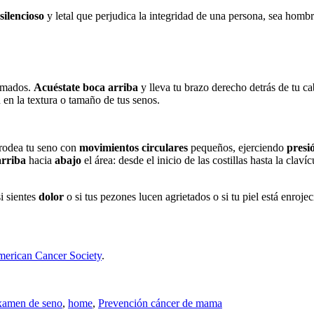
silencioso
y letal que perjudica la integridad de una persona, sea homb
lamados.
Acuéstate
boca arriba
y lleva tu brazo derecho detrás de tu ca
n en la textura o tamaño de tus senos.
 rodea tu seno con
movimientos
circulares
pequeños, ejerciendo
presi
arriba
hacia
abajo
el área: desde el inicio de las costillas hasta la cla
si sientes
dolor
o si tus pezones lucen agrietados o si tu piel está enrojec
erican Cancer Society
.
xamen de seno
,
home
,
Prevención cáncer de mama