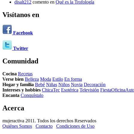
disalt212
comento en
Qué es la Trofología
Visítanos en
Facebook
Twitter
Comunidad
Cocina
Recetas
Verse bien
Belleza
Moda
Estilo
En forma
Hogar y familia
Bebé
Niñas
Niños
Novia
Decoración
Intereses y hobbies
ChicaTec
Esotérica
Televisión
Fiesta
Oficina
Aut
Encanta
Conquístalo
Acerca
mujeractiva 2011. Todos los derechos Reservados
Quiénes Somos
Contacto
Condiciones de Uso