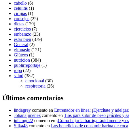
cabello
(6)
celulitis
(1)
cirujias
(1)
consejos
(25)
dietas
(129)
ejercicios
(7)
embarazo
(23)
estar bien
(379)
General
(2)
gimnasio
(121)
Glúteos
(1)
nutricion
(384)
publirreportaje
(1)
ropa
(22)
salud
(382)
emocional
(30)
respiratoria
(26)
Últimos comentarios
lindagrey
comento en
Entrenador en línea: ¡Ejercítate y adelgaza
Johanajimenez
comento en
Tips para subir de peso ¡Fáciles y s
juliangp22
comento en
¡Cómo bajar la barriga rápidamente y est
Silka48
comento en
Los beneficios de consumir harina de coca