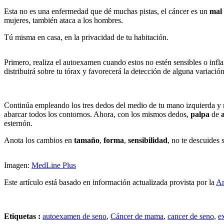
Esta no es una enfermedad que dé muchas pistas, el cáncer es un
mal 
mujeres, también ataca a los hombres.
Tú misma en casa, en la privacidad de tu habitación.
Primero, realiza el autoexamen cuando estos no estén sensibles o inf
distribuirá sobre tu tórax y favorecerá la detección de alguna variació
Continúa empleando los tres dedos del medio de tu mano izquierda y
abarcar todos los contornos. Ahora, con los mismos dedos,
palpa
de
esternón.
Anota los cambios en
tamaño
,
forma
,
sensibilidad
, no te descuides 
Imagen:
MedLine Plus
Este artículo está basado en información actualizada provista por la
Am
Etiquetas :
autoexamen de seno
,
Cáncer de mama
,
cancer de seno
,
e