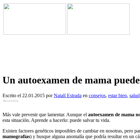
Un autoexamen de mama puede sa
Escrito el 22.01.2015 por
Natalí Estrada
en
consejos
,
estar bien
,
salud
Más vale prevenir que lamentar. Aunque el
autoexamen de mama no e
esta situación. Aprende a hacerlo: puede salvar tu vida.
Existen factores genéticos imposibles de cambiar en nosotras, pero par
mamografías
) y busque alguna anomalía que podría resultar en un cá