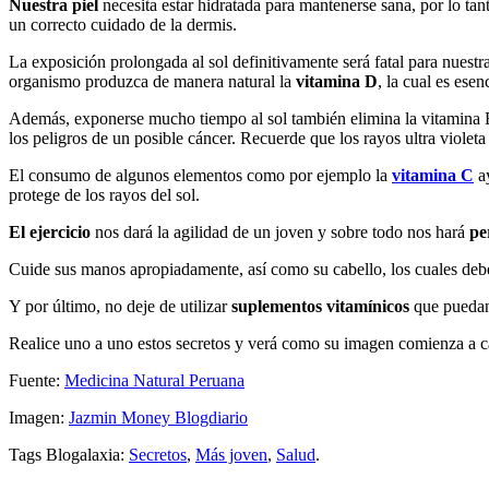
Nuestra piel
necesita estar hidratada para mantenerse sana, por lo ta
un correcto cuidado de la dermis.
La exposición prolongada al sol definitivamente será fatal para nuest
organismo produzca de manera natural la
vitamina D
, la cual es ese
Además, exponerse mucho tiempo al sol también elimina la vitamina B
los peligros de un posible cáncer. Recuerde que los rayos ultra violeta 
El consumo de algunos elementos como por ejemplo la
vitamina C
ay
protege de los rayos del sol.
El
ejercicio
nos dará la agilidad de un joven y sobre todo nos hará
pe
Cuide sus manos apropiadamente, así como su cabello, los cuales debe
Y por último, no deje de utilizar
suplementos vitamínicos
que puedan 
Realice uno a uno estos secretos y verá como su imagen comienza a ca
Fuente:
Medicina Natural Peruana
Imagen:
Jazmin Money Blogdiario
Tags Blogalaxia:
Secretos
,
Más joven
,
Salud
.