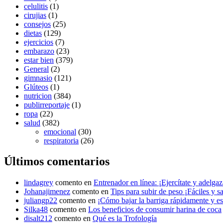
celulitis
(1)
cirujias
(1)
consejos
(25)
dietas
(129)
ejercicios
(7)
embarazo
(23)
estar bien
(379)
General
(2)
gimnasio
(121)
Glúteos
(1)
nutricion
(384)
publirreportaje
(1)
ropa
(22)
salud
(382)
emocional
(30)
respiratoria
(26)
Últimos comentarios
lindagrey
comento en
Entrenador en línea: ¡Ejercítate y adelgaza
Johanajimenez
comento en
Tips para subir de peso ¡Fáciles y s
juliangp22
comento en
¡Cómo bajar la barriga rápidamente y est
Silka48
comento en
Los beneficios de consumir harina de coca
disalt212
comento en
Qué es la Trofología