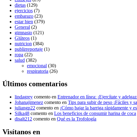
dietas
(129)
ejercicios
(7)
embarazo
(23)
estar bien
(379)
General
(2)
gimnasio
(121)
Glúteos
(1)
nutricion
(384)
publirreportaje
(1)
ropa
(22)
salud
(382)
emocional
(30)
respiratoria
(26)
Últimos comentarios
lindagrey
comento en
Entrenador en línea: ¡Ejercítate y adelgaza
Johanajimenez
comento en
Tips para subir de peso ¡Fáciles y s
juliangp22
comento en
¡Cómo bajar la barriga rápidamente y est
Silka48
comento en
Los beneficios de consumir harina de coca
disalt212
comento en
Qué es la Trofología
Visítanos en