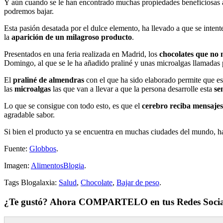
Y aún cuando se le han encontrado muchas propiedades beneficiosas a
podremos bajar.
Esta pasión desatada por el dulce elemento, ha llevado a que se intent
la
aparición de un milagroso producto
.
Presentados en una feria realizada en Madrid, los
chocolates que no 
Domingo, al que se le ha añadido praliné y unas microalgas llamadas p
El
praliné de almendras
con el que ha sido elaborado permite que e
las
microalgas
las que van a llevar a que la persona desarrolle esta
se
Lo que se consigue con todo esto, es que el
cerebro reciba mensajes
agradable sabor.
Si bien el producto ya se encuentra en muchas ciudades del mundo, ha
Fuente:
Globbos
.
Imagen:
AlimentosBlogia
.
Tags Blogalaxia:
Salud
,
Chocolate
,
Bajar de peso
.
¿Te gustó? Ahora COMPARTELO en tus Redes Socia