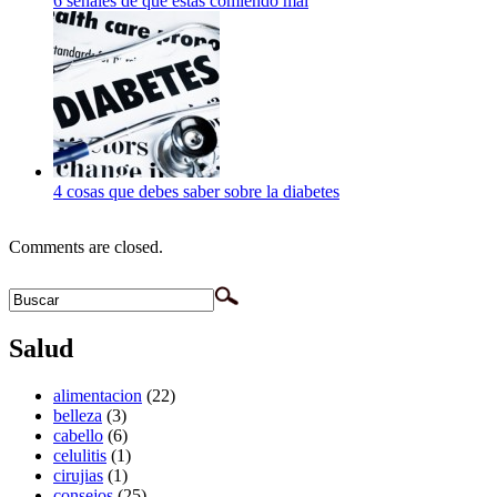
6 señales de que estás comiendo mal
4 cosas que debes saber sobre la diabetes
Comments are closed.
Salud
alimentacion
(22)
belleza
(3)
cabello
(6)
celulitis
(1)
cirujias
(1)
consejos
(25)