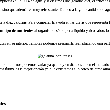
compuesta en un 90% de agua y si elegimos una gelatina diet, el azúcar 
ce, sino que además es muy refrescante. Debido a la gran cantidad de ag
orta
diez calorías
. Para comparar la ayuda en las dietas que representa 
n tipo de nutrientes
al organismo, sólo aporta líquido y rico sabor, lo
 frutas en su interior. También podemos prepararla reemplazando una pa
ra no aburrirnos podemos variar ya que hoy en día existen en el merca
ta última es la mejor opción ya que evitaremos el picoteo de otros ali
les