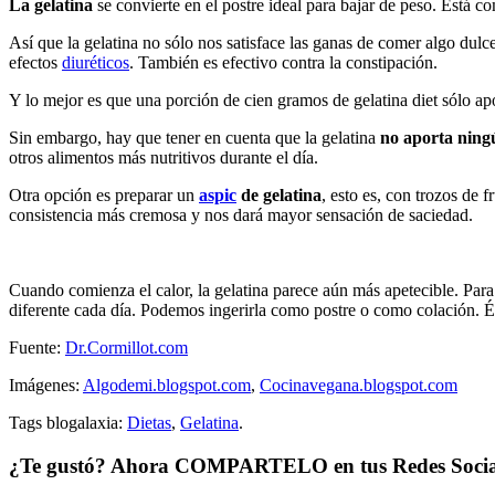
La gelatina
se convierte en el postre ideal para bajar de peso. Está 
Así que la gelatina no sólo nos satisface las ganas de comer algo dul
efectos
diuréticos
. También es efectivo contra la constipación.
Y lo mejor es que una porción de cien gramos de gelatina diet sólo ap
Sin embargo, hay que tener en cuenta que la gelatina
no aporta ningú
otros alimentos más nutritivos durante el día.
Otra opción es preparar un
aspic
de gelatina
, esto es, con trozos de
consistencia más cremosa y nos dará mayor sensación de saciedad.
Cuando comienza el calor, la gelatina parece aún más apetecible. Pa
diferente cada día. Podemos ingerirla como postre o como colación. És
Fuente:
Dr.Cormillot.com
Imágenes:
Algodemi.blogspot.com
,
Cocinavegana.blogspot.com
Tags blogalaxia:
Dietas
,
Gelatina
.
¿Te gustó? Ahora COMPARTELO en tus Redes Socia