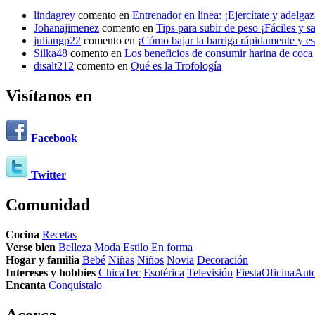
lindagrey
comento en
Entrenador en línea: ¡Ejercítate y adelgaza
Johanajimenez
comento en
Tips para subir de peso ¡Fáciles y s
juliangp22
comento en
¡Cómo bajar la barriga rápidamente y est
Silka48
comento en
Los beneficios de consumir harina de coca
disalt212
comento en
Qué es la Trofología
Visítanos en
Facebook
Twitter
Comunidad
Cocina
Recetas
Verse bien
Belleza
Moda
Estilo
En forma
Hogar y familia
Bebé
Niñas
Niños
Novia
Decoración
Intereses y hobbies
ChicaTec
Esotérica
Televisión
Fiesta
Oficina
Aut
Encanta
Conquístalo
Acerca