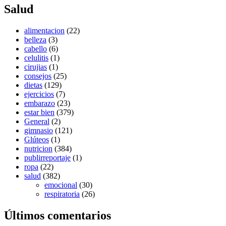
Salud
alimentacion
(22)
belleza
(3)
cabello
(6)
celulitis
(1)
cirujias
(1)
consejos
(25)
dietas
(129)
ejercicios
(7)
embarazo
(23)
estar bien
(379)
General
(2)
gimnasio
(121)
Glúteos
(1)
nutricion
(384)
publirreportaje
(1)
ropa
(22)
salud
(382)
emocional
(30)
respiratoria
(26)
Últimos comentarios